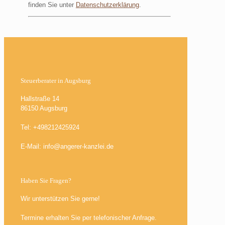
finden Sie unter
Datenschutzerklärung
.
Steuerberater in Augsburg
Hallstraße 14
86150 Augsburg
Tel: +498212425924
E-Mail: info@angerer-kanzlei.de
Haben Sie Fragen?
Wir unterstützen Sie gerne!
Termine erhalten Sie per telefonischer Anfrage.